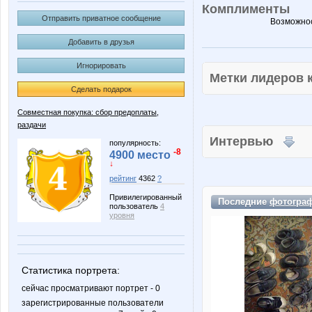
Комплименты
Отправить приватное сообщение
Возможнос
Добавить в друзья
Игнорировать
Метки лидеров
Сделать подарок
Совместная покупка: сбор предоплаты,
раздачи
Интервью
популярность:
-8
4900 место
↓
рейтинг
4362
?
Привилегированный
Последние
фотогра
пользователь
4
уровня
Статистика портрета:
сейчас просматривают портрет - 0
зарегистрированные пользователи